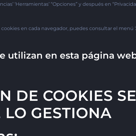
ncias’ ‘Herramientas’ “Opciones” y después en “Privacida
as cookies en cada navegador, puedes consultar el menú 
e utilizan en esta página we
ÓN DE COOKIES S
 LO GESTIONA