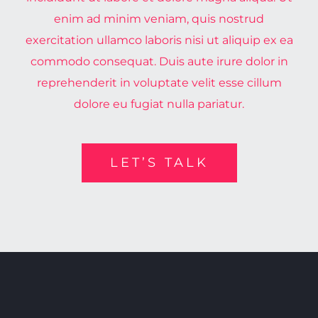
enim ad minim veniam, quis nostrud
exercitation ullamco laboris nisi ut aliquip ex ea
commodo consequat. Duis aute irure dolor in
reprehenderit in voluptate velit esse cillum
dolore eu fugiat nulla pariatur.
LET’S TALK