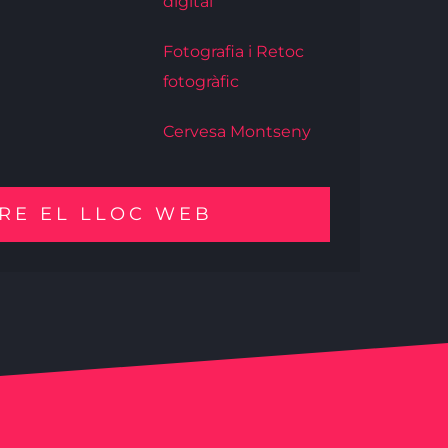
digital
Fotografia i Retoc
fotogràfic
Cervesa Montseny
RE EL LLOC WEB