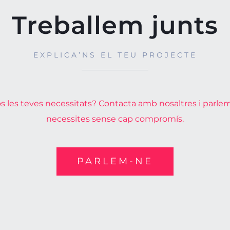
Treballem junts
EXPLICA’NS EL TEU PROJECTE
 les teves necessitats? Contacta amb nosaltres i parle
necessites sense cap compromís.
PARLEM-NE